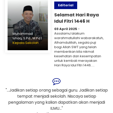
Editorial
Selamat Hari Raya
Idul Fitri 1446 H
03 April 2025
-
Assalamu’alaikum
Muhammad
warahmatullahi wabarakatuh,
Ishaq, S.Pd., M.Pd.I
Alhamdulillah, segala puji
Kepala Sekolah
bagi Allah SWT yang telah
memberikan kita nikmat
kesehatan dan kesempatan
untuk kembali merayakan
Hari Raya Idul Fitri 1446.....
"...Jadikan setiap orang sebagai guru. Jadikan setiap
tempat menjadi sekolah. Niscaya setiap
pengalaman yang kalian dapatkan akan menjadi
ILMU..."