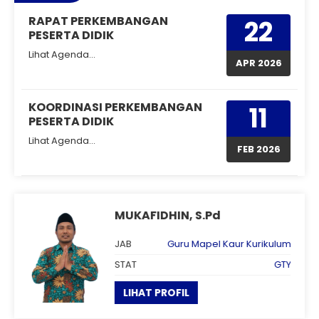
RAPAT PERKEMBANGAN
22
PESERTA DIDIK
Lihat Agenda...
APR 2026
KOORDINASI PERKEMBANGAN
11
PESERTA DIDIK
Lihat Agenda...
FEB 2026
MUKAFIDHIN, S.Pd
I G
JAB
Guru Mapel
Kaur Kurikulum
TY
STAT
GTY
LIHAT PROFIL