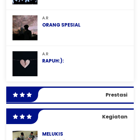
A.R
ORANG SPESIAL
A.R
RAPUH:):
Prestasi
Kegiatan
MELUKIS