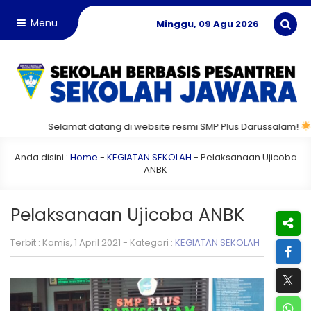
Menu
Minggu, 09 Agu 2026
Selamat datang di website resmi SMP Plus Darussalam!
Mari b
Anda disini :
Home
-
KEGIATAN SEKOLAH
-
Pelaksanaan Ujicoba
ANBK
Pelaksanaan Ujicoba ANBK
Terbit : Kamis, 1 April 2021 - Kategori :
KEGIATAN SEKOLAH