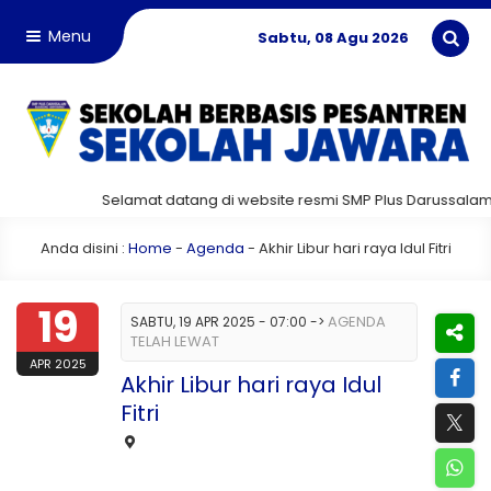
Menu
Sabtu, 08 Agu 2026
Selamat datang di website resmi SMP Plus Darussalam!
Anda disini :
Home
-
Agenda
-
Akhir Libur hari raya Idul Fitri
19
AGENDA
SABTU, 19 APR 2025 - 07:00
->
TELAH LEWAT
APR 2025
Akhir Libur hari raya Idul
Fitri