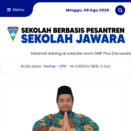
Menu
Minggu, 09 Agu 2026
Selamat datang di website resmi SMP Plus Darussala
Anda disini :
Home
-
GTK
-
M. KANZUL FIKRI, S.Sos