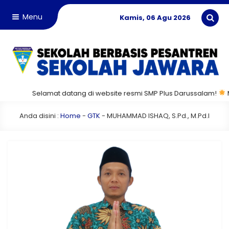
Menu
Kamis, 06 Agu 2026
Selamat datang di website resmi SMP Plus Darussalam!
Ma
Anda disini :
Home
-
GTK
-
MUHAMMAD ISHAQ, S.Pd., M.Pd.I