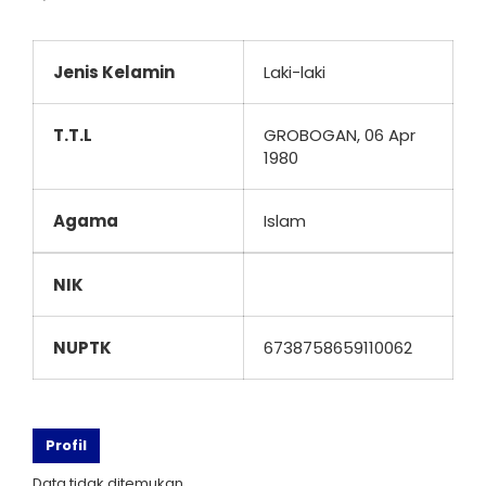
Jenis Kelamin
Laki-laki
T.T.L
GROBOGAN, 06 Apr
1980
Agama
Islam
NIK
NUPTK
6738758659110062
Profil
Data tidak ditemukan