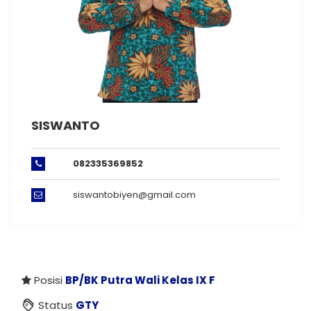
SISWANTO
082335369852
siswantobiyen@gmail.com
Posisi
BP/BK Putra
Wali Kelas IX F
Status
GTY