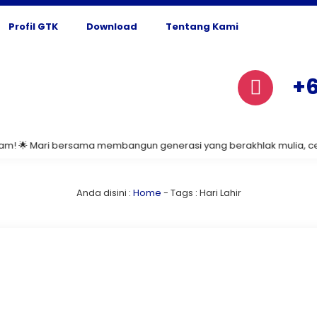
Profil GTK
Download
Tentang Kami
+6
🌟 Mari bersama membangun generasi yang berakhlak mulia, cerdas, d
Anda disini :
Home
- Tags :
Hari Lahir