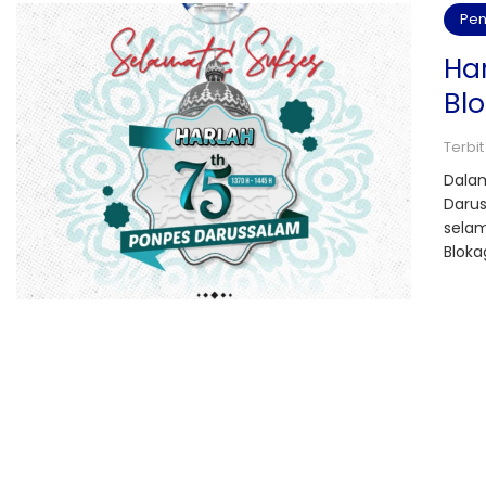
Pen
Ha
Bl
Terbit
Dalam
Daru
selam
Bloka