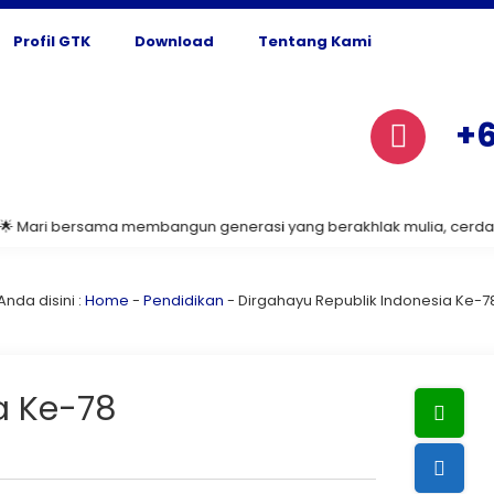
Profil GTK
Download
Tentang Kami
+6
ri bersama membangun generasi yang berakhlak mulia, cerdas, dan b
Anda disini :
Home
-
Pendidikan
-
Dirgahayu Republik Indonesia Ke-7
a Ke-78