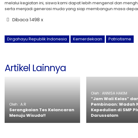
melalui kegiatan ini, siswa kami dapat lebih mengenal dan men
serta menjadi generasi muda yang siap membangun masa depan I
Dibaca 1498 x
Dirgahayu Republik Indonesia
Kemerdekaan
Patriotisme
Artikel Lainnya
Oleh : ANNISA HAKIM
“Jam Wali Kelas” dan
Pembinaan: Wadah 
Oleh : A.R
Serangkaian Tes Kelancaran
Kepedulian di SMP Pl
Menuju Wisuda!!
Darussalam