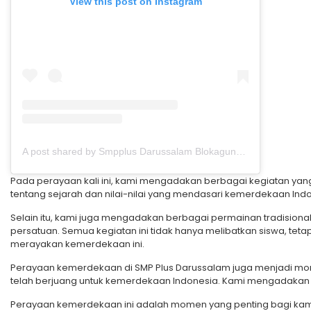
View this post on Instagram
A post shared by Smpplus Darussalam Blokagung (@smpplusdarussalamblokagung)
Pada perayaan kali ini, kami mengadakan berbagai kegiatan ya
tentang sejarah dan nilai-nilai yang mendasari kemerdekaan Indo
Selain itu, kami juga mengadakan berbagai permainan tradisiona
persatuan. Semua kegiatan ini tidak hanya melibatkan siswa, tetap
merayakan kemerdekaan ini.
Perayaan kemerdekaan di SMP Plus Darussalam juga menjadi mo
telah berjuang untuk kemerdekaan Indonesia. Kami mengadaka
Perayaan kemerdekaan ini adalah momen yang penting bagi kami