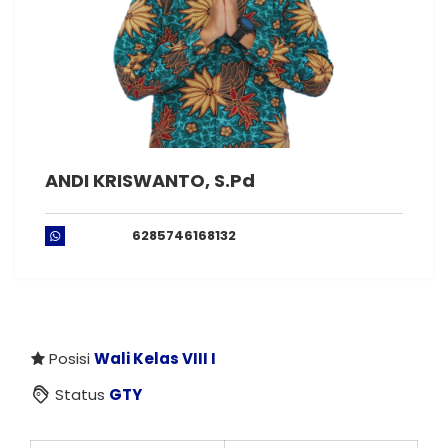
ANDI KRISWANTO, S.Pd
6285746168132
Posisi
Wali Kelas VIII I
Status
GTY