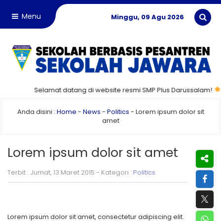
Menu
Minggu, 09 Agu 2026
Selamat datang di website resmi SMP Plus Darussalam!
Mar
Anda disini :
Home
-
News
-
Politics
-
Lorem ipsum dolor sit
amet
Lorem ipsum dolor sit amet
Terbit : Jumat, 13 Maret 2015 - Kategori :
Politics
Lorem ipsum dolor sit amet, consectetur adipiscing elit.