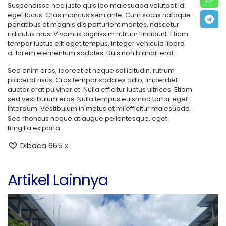
Suspendisse nec justo quis leo malesuada volutpat id
eget lacus. Cras rhoncus sem ante. Cum sociis natoque
penatibus et magnis dis parturient montes, nascetur
ridiculus mus. Vivamus dignissim rutrum tincidunt. Etiam
tempor luctus elit eget tempus. Integer vehicula libero
at lorem elementum sodales. Duis non blandit erat.
Sed enim eros, laoreet et neque sollicitudin, rutrum
placerat risus. Cras tempor sodales odio, imperdiet
auctor erat pulvinar et. Nulla efficitur luctus ultrices. Etiam
sed vestibulum eros. Nulla tempus euismod tortor eget
interdum. Vestibulum in metus et mi efficitur malesuada.
Sed rhoncus neque at augue pellentesque, eget
fringilla ex porta.
Dibaca 665 x
Artikel Lainnya