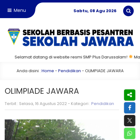
Menu
Sabtu, 08 Agu 2026
elamat datang di website resmi SMP Plus Darussalam!
Mari bersam
Anda disini :
Home
-
Pendidikan
-
OLIMPIADE JAWARA
OLIMPIADE JAWARA
Terbit : Selasa, 16 Agustus 2022 - Kategori :
Pendidikan