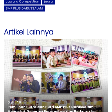
Jawara Competition
juara
SMP PLUS DARUSSALAM
Artikel Lainnya
Oleh : A.R
Pemilihan Putra dan Putri SMP Plus Darussalam:
Mencetak Generasi Berprestasi dan Berkarakter