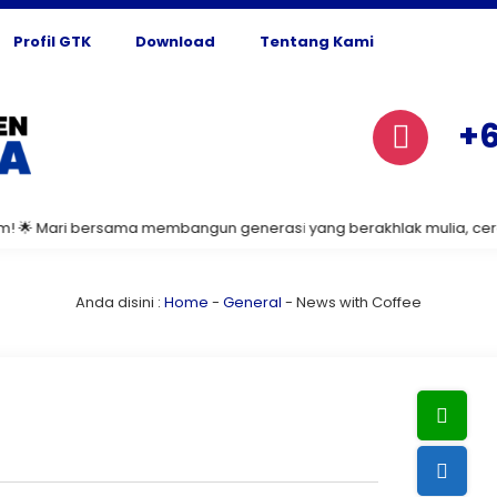
Profil GTK
Download
Tentang Kami
+6
 Mari bersama membangun generasi yang berakhlak mulia, cerdas, da
Anda disini :
Home
-
General
-
News with Coffee