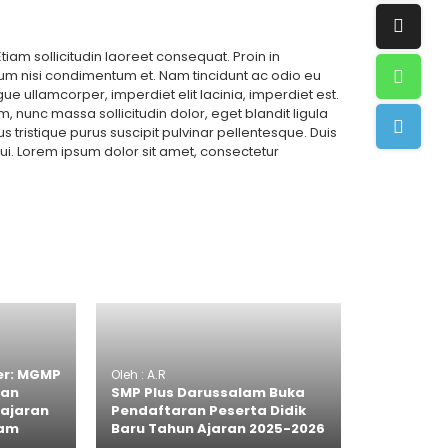
Etiam sollicitudin laoreet consequat. Proin in
um nisi condimentum et. Nam tincidunt ac odio eu
ue ullamcorper, imperdiet elit lacinia, imperdiet est.
, nunc massa sollicitudin dolor, eget blandit ligula
s tristique purus suscipit pulvinar pellentesque. Duis
s dui. Lorem ipsum dolor sit amet, consectetur
er: MGMP
Oleh : A.R
dan
SMP Plus Darussalam Buka
lajaran
Pendaftaran Peserta Didik
lam
Baru Tahun Ajaran 2025-2026