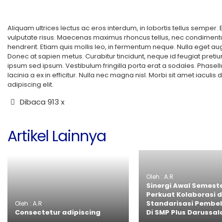
Aliquam ultrices lectus ac eros interdum, in lobortis tellus semper. 
vulputate risus. Maecenas maximus rhoncus tellus, nec condiment
hendrerit. Etiam quis mollis leo, in fermentum neque. Nulla eget aug
Donec at sapien metus. Curabitur tincidunt, neque id feugiat pretium
ipsum sed ipsum. Vestibulum fringilla porta erat a sodales. Phasellu
lacinia a ex in efficitur. Nulla nec magna nisl. Morbi sit amet iaculi
adipiscing elit.
Dibaca 913 x
Artikel Lainnya
Oleh : A.R
Sinergi Awal Semest
Perkuat Kolaborasi 
Standarisasi Pembe
Oleh : A.R
Consectetur adipiscing
Di SMP Plus Darussa