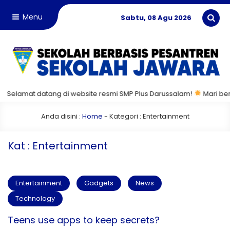
Menu
Sabtu, 08 Agu 2026
elamat datang di website resmi SMP Plus Darussalam!
Mari bersam
Anda disini :
Home
- Kategori :
Entertainment
Kat : Entertainment
Entertainment
Gadgets
News
Technology
Teens use apps to keep secrets?