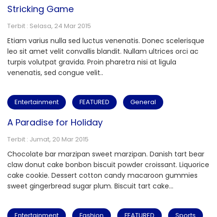
Stricking Game
Terbit : Selasa, 24 Mar 2015
Etiam varius nulla sed luctus venenatis. Donec scelerisque
leo sit amet velit convallis blandit. Nullam ultrices orci ac
turpis volutpat gravida. Proin pharetra nisi at ligula
venenatis, sed congue velit..
Entertainment
FEATURED
General
A Paradise for Holiday
Terbit : Jumat, 20 Mar 2015
Chocolate bar marzipan sweet marzipan. Danish tart bear
claw donut cake bonbon biscuit powder croissant. Liquorice
cake cookie. Dessert cotton candy macaroon gummies
sweet gingerbread sugar plum. Biscuit tart cake...
Entertainment
Fashion
FEATURED
Sports