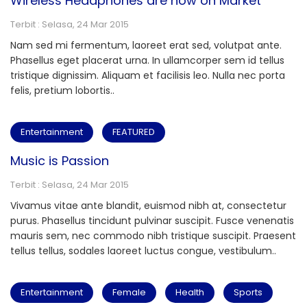
Wireless Headphones are now on Market
Terbit : Selasa, 24 Mar 2015
Nam sed mi fermentum, laoreet erat sed, volutpat ante.
Phasellus eget placerat urna. In ullamcorper sem id tellus
tristique dignissim. Aliquam et facilisis leo. Nulla nec porta
felis, pretium lobortis..
Entertainment
FEATURED
Music is Passion
Terbit : Selasa, 24 Mar 2015
Vivamus vitae ante blandit, euismod nibh at, consectetur
purus. Phasellus tincidunt pulvinar suscipit. Fusce venenatis
mauris sem, nec commodo nibh tristique suscipit. Praesent
tellus tellus, sodales laoreet luctus congue, vestibulum..
Entertainment
Female
Health
Sports