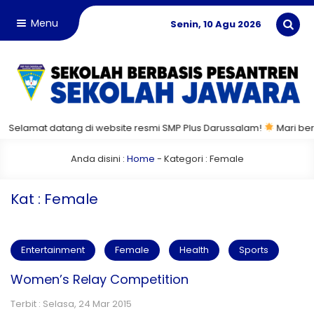
Menu
Senin, 10 Agu 2026
Selamat datang di website resmi SMP Plus Darussalam!
Mari bersa
Anda disini :
Home
- Kategori :
Female
Kat : Female
Entertainment
Female
Health
Sports
Women’s Relay Competition
Terbit : Selasa, 24 Mar 2015