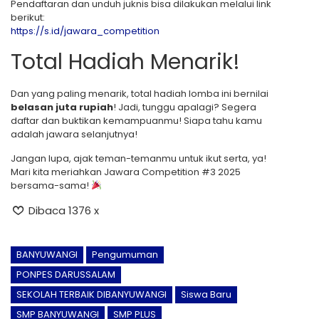
Pendaftaran dan unduh juknis bisa dilakukan melalui link
berikut:
https://s.id/jawara_competition
Total Hadiah Menarik!
Dan yang paling menarik, total hadiah lomba ini bernilai
belasan juta rupiah
! Jadi, tunggu apalagi? Segera
daftar dan buktikan kemampuanmu! Siapa tahu kamu
adalah jawara selanjutnya!
Jangan lupa, ajak teman-temanmu untuk ikut serta, ya!
Mari kita meriahkan Jawara Competition #3 2025
bersama-sama!
Dibaca 1376 x
BANYUWANGI
Pengumuman
PONPES DARUSSALAM
SEKOLAH TERBAIK DIBANYUWANGI
Siswa Baru
SMP BANYUWANGI
SMP PLUS